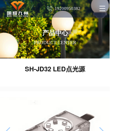
T
19200950382
o
g
g
l
产品中心
e
PRODUCT CENTER
n
a
v
i
SH-JD32 LED点光源
g
a
t
i
o
n