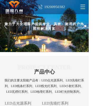
T
19200950382
o
g
g
致力于为全球客户提供专业、高效、耐用的户外
l
照明解决方案
e
n
a
v
i
g
a
t
PRODUCT CENTER
i
产品中心
o
n
我们的主要太阳能产品有：LED点光源系列、LED洗墙灯系
列、LED线条灯系列、LED投光灯系列、LED小射灯系列、
LED瓦楞灯系列、LED地埋灯系列、LED灯光控制系列。
LED点光源系列
LED洗墙灯系列
LED线条灯系列