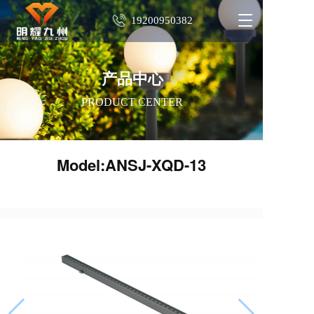
T
19200950382
o
g
g
l
产品中心
e
PRODUCT CENTER
n
a
v
i
Model:ANSJ-XQD-13
g
a
t
i
o
n